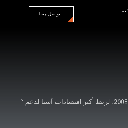
ئعة
تواصل معنا
ة”