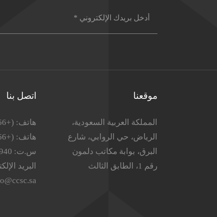
موقعنا
اتصل بنا
المملكة العربية السعودية،
هاتف: (+966)11-4915833
الرياض، حي الروابي، شارع
هاتف: (+966) 11-4915821
البرق، بوابة مكاتب دلمون
س.ت: 1010252940
رقم 1، الطابق الثالث
البريد الإلك
fo@ccsc.sa