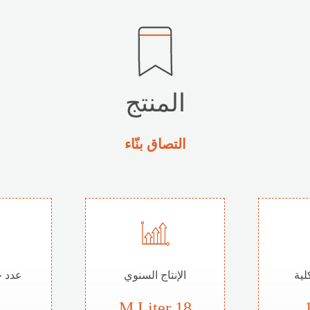
المنتج
التصاق بنّاء
لية
الإنتاج السنوي
عدد خ
18 M Liter