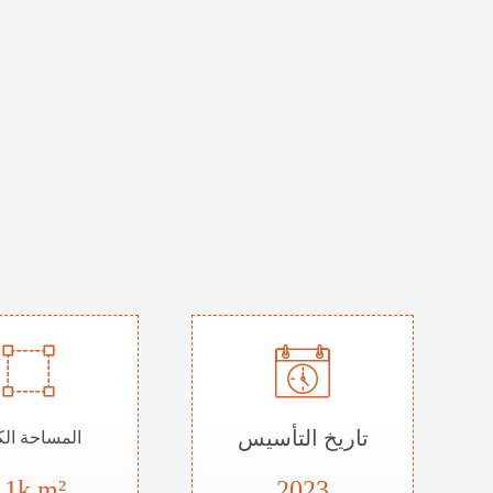
تاريخ التأسيس
المساحة الك
11k m²
2023