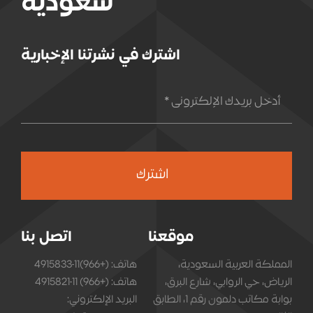
سعودية
اشترك في نشرتنا الإخبارية
اشترك
موقعنا
اتصل بنا
المملكة العربية السعودية،
هاتف: (+966)11-4915833
الرياض، حي الروابي، شارع البرق،
هاتف: (+966) 11-4915821
بوابة مكاتب دلمون رقم 1، الطابق
البريد الإلكتروني: