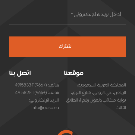
اشترك
موقعنا
اتصل بنا
المملكة العربية السعودية،
هاتف: (+966)11-4915833
الرياض، حي الروابي، شارع البرق،
هاتف: (+966) 11-4915821
بوابة مكاتب دلمون رقم 1، الطابق
البريد الإلكتروني:
الثالث
info@ccsc.sa