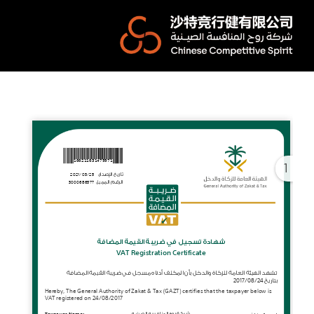
Ski
t
conten
1