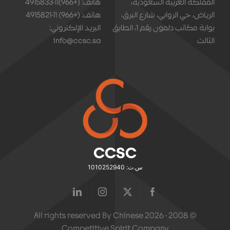
المملكة العربية السعودية،
هاتف: (+966)11-4915833
الرياض، حي الروابي، شارع البرق،
هاتف: (+966) 11-4915821
بوابة مكاتب دلمون رقم 1، الطابق
البريد الإلكتروني:
الثالث
info@ccsc.sa
CCSC
س.ت: 1010252940
© 2008 - 2026 All rights reserved By Chinese
Competitive Spirit Company